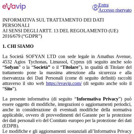
Entra
Accesso riservato
INFORMATIVA SUL TRATTAMENTO DEI DATI
PERSONALI
AI SENSI DEGLI ARTT. 13 DEL REGOLAMENTO (UE)
2016/679 (“GDPR”)
1. CHI SIAMO
La Società SOFYAN LTD con sede legale in Amathus Avenue,
4532 Agios Tychonas, Limassol, Cyprus (di seguito anche solo
“
Sofyan
” o la “
Società”
o il “
Titolare
”), in qualità di Titolare del
trattamento pone la massima attenzione alla sicurezza e alla
riservatezza dei Dati Personali (come di seguito definiti) raccolti
attraverso il sito web
https://evavip.com/
(di seguito anche solo il
“
Sito
”).
La presente informativa (di seguito “
Informativa Privacy
”) può
essere oggetto di modifiche, integrazioni o aggiornamenti periodici,
anche in considerazione di eventuali modifiche della normativa
applicabile, ovvero di provvedimenti del Garante per la protezione
dei dati personali e/o del Comitato europeo per la protezione dei dati
(EDPB).
Le modifiche e gli aggiornamenti sostanziali all’Informativa Privacy