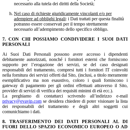
necessario alla tutela dei diritti della Società;
Nel caso di richieste giuridicamente vincolanti e/o per
adempiere ad obblighi legali
: i Dati trattati per questa finalità
potranno essere conservati per il tempo strettamente
necessario all’adempimento dello specifico obbligo.
7. CON CHI POSSIAMO CONDIVIDERE I SUOI DATI
PERSONALI
Ai Suoi Dati Personali possono avere accesso i dipendenti
debitamente autorizzati, nonché i fornitori esterni che forniscono
supporto per l’erogazione dei servizi, se del caso designati
responsabili del trattamento, compresi tutti i fornitori IT coinvolti
nella fornitura dei servizi offerti dal Sito, (inclusi, a titolo meramente
esemplificativo ma non esaustivo, coloro i quali forniscono i
gateway di pagamento per gli ordini effettuati attraverso il Sito,
provider di servizi di verifica dei requisiti minimi di età ecc.).
La preghiamo di contattarci scrivendo all’indirizzo e-mail
privacy@evavip.com
se desidera chiedere di poter visionare la lista
dei responsabili del trattamento e degli altri soggetti cui
comunichiamo i dati.
8. TRASFERIMENTO DEI DATI PERSONALI AL DI
FUORI DELLO SPAZIO ECONOMICO EUROPEO O AD