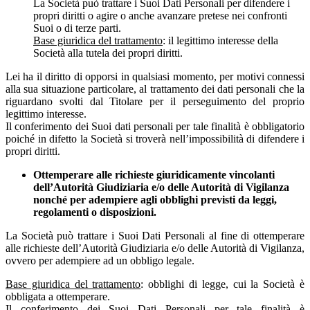
La Società può trattare i Suoi Dati Personali per difendere i
propri diritti o agire o anche avanzare pretese nei confronti
Suoi o di terze parti.
Base giuridica del trattamento
: il legittimo interesse della
Società alla tutela dei propri diritti.
Lei ha il diritto di opporsi in qualsiasi momento, per motivi connessi
alla sua situazione particolare, al trattamento dei dati personali che la
riguardano svolti dal Titolare per il perseguimento del proprio
legittimo interesse.
Il conferimento dei Suoi dati personali per tale finalità è obbligatorio
poiché in difetto la Società si troverà nell’impossibilità di difendere i
propri diritti.
Ottemperare alle richieste giuridicamente vincolanti
dell’Autorità Giudiziaria e/o delle Autorità di Vigilanza
nonché per adempiere agli obblighi previsti da leggi,
regolamenti o disposizioni.
La Società può trattare i Suoi Dati Personali al fine di ottemperare
alle richieste dell’Autorità Giudiziaria e/o delle Autorità di Vigilanza,
ovvero per adempiere ad un obbligo legale.
Base giuridica del trattamento
: obblighi di legge, cui la Società è
obbligata a ottemperare.
Il conferimento dei Suoi Dati Personali per tale finalità è