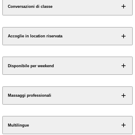
Alcuni contenuti non si
Conversazioni di classe
svelano a chiunque.
Richiedi accesso
Accoglie in location riservata
Disponibile per weekend
Massaggi professionali
Multilingue