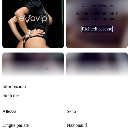
ricevo, ma apprezzo le location raffinate, perché sono quelle dove 
Accesso riservato
avvengono gli incontri migliori.

Alcuni contenuti non si
La cosa importante è che tu sia una persona molto generosa, 
svelano a chiunque.
elegante e sofisticata, perché amo l’esclusività.

Con il giusto preavviso, mi sposto nelle altre città d’Italia, 
Richiedi accesso
ovviamente con le dovute garanzie.
Accesso riservato
Accesso riservato
Alcuni contenuti non si
Alcuni contenuti non si
Carica altri contenuti
svelano a chiunque.
svelano a chiunque.
Informazioni
Richiedi accesso
Richiedi accesso
Su di me
Altezza
Seno
172 cm
Medio
Lingue parlate
Nazionalità