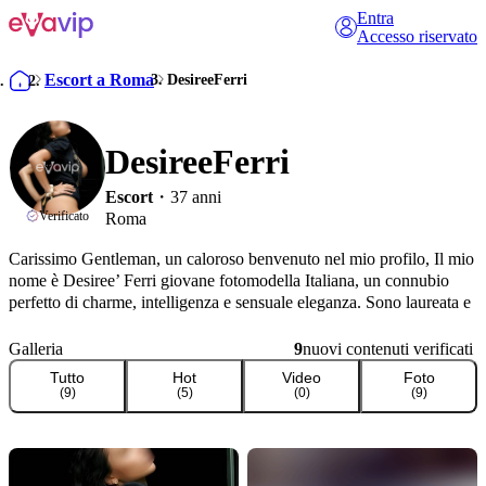
Entra
Accesso riservato
Escort a Roma
DesireeFerri
DesireeFerri
Escort
・37 anni
Verificato
Roma
Carissimo Gentleman, un caloroso benvenuto nel mio profilo, Il mio 
nome è Desiree’ Ferri giovane fotomodella Italiana, un connubio 
perfetto di charme, intelligenza e sensuale eleganza. Sono laureata e 
parlo inglese. Mi trovi fissa a Roma.

Essendo selettiva e non potendo sempre rispondere al telefono 
Galleria
9
nuovi contenuti verificati
gradirei un primo contatto via messaggio o whatsapp: cortesemente 
Tutto
Hot
Video
Foto
includi nel testo una tua breve presentazione... in seguito 
(
9
)
(
5
)
(
0
)
(
9
)
organizzeremo una conversazione telefonica. Prima di contattarmi ti 
invito a visitare il mio sito internet personale tramite il link rosso che 
trovi qui sotto, in questo modo potrai leggere tariffe e condizioni.

Sono molto selettiva e mi piace chi, come me, sa scegliere. Non 