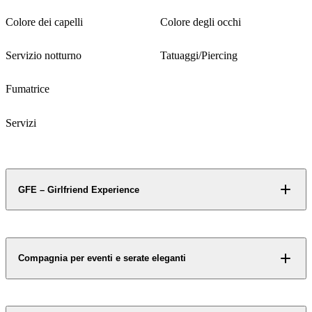
Inglese, Italiano
Italiana
Accesso riservato
Alcuni contenuti non si
Colore dei capelli
Colore degli occhi
svelano a chiunque.
Neri
Marroni
Servizio notturno
Tatuaggi/Piercing
Richiedi accesso
Si
Si
Fumatrice
No
Servizi
GFE – Girlfriend Experience
Compagnia per eventi e serate eleganti
Accesso riservato