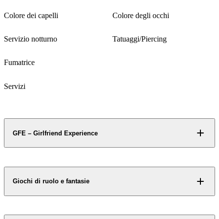
Italiano
Brasiliana
Accesso riservato
Accesso riservato
Alcuni contenuti non si
Alcuni contenuti non si
Colore dei capelli
Colore degli occhi
svelano a chiunque.
svelano a chiunque.
Biondi
Verdi
Servizio notturno
Tatuaggi/Piercing
Richiedi accesso
Richiedi accesso
Si
No
Fumatrice
No
Servizi
Accesso riservato
Alcuni contenuti non si
svelano a chiunque.
GFE – Girlfriend Experience
Richiedi accesso
Giochi di ruolo e fantasie