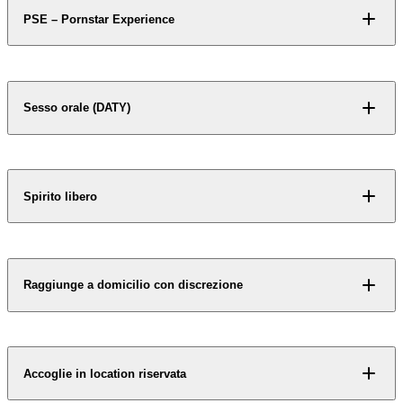
PSE – Pornstar Experience
Sesso orale (DATY)
Accesso riservato
Spirito libero
Alcuni contenuti non si
svelano a chiunque.
Richiedi accesso
Raggiunge a domicilio con discrezione
Accoglie in location riservata