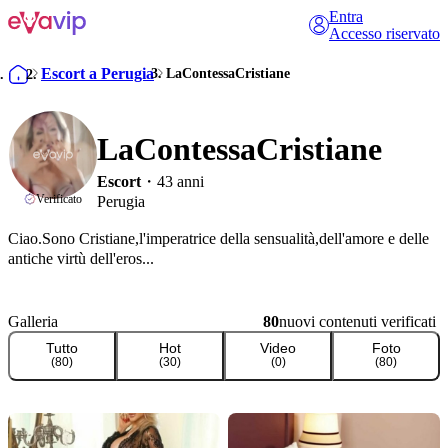
Entra
Accesso riservato
Escort a Perugia
LaContessaCristiane
LaContessaCristiane
Escort
・43 anni
Verificato
Perugia
Ciao.Sono Cristiane,l'imperatrice della sensualità,dell'amore e delle 
antiche virtù dell'eros...

In me troverai,una donna solare,disponibile e incantevole,con 
un'educazione estremamente raffinata e volenterosa.

Galleria
80
nuovi contenuti verificati
Tutto
Hot
Video
Foto
Ho un spiccato senso del dovere e mi adatto facilmente a qualsiasi 
(
80
)
(
30
)
(
0
)
(
80
)
contesto.

Amo e tacchi a spillo che porto con molta destrezza...Le calze a rete 
o in seta che vengono sfilate suavemente in momenti passionali...
