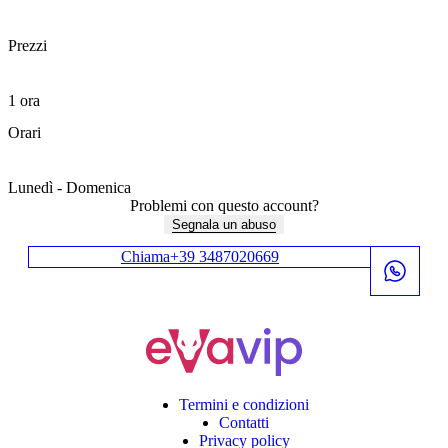
Prezzi
1 ora
350€
Orari
Accesso riservato
Lunedì - Domenica
00:00 - 23:59
Problemi con questo account?
Alcuni contenuti non si
Segnala un abuso
svelano a chiunque.
Chiama
+39 3487020669
Richiedi accesso
Accesso riservato
Termini e condizioni
Contatti
Alcuni contenuti non si
Privacy policy
svelano a chiunque.