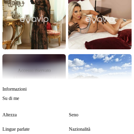
Desidero trovare persone a cui scorre nelle vene la volontà di 
soddisfarmi,con classe e rispetto reciproco.

Augurando che trovate in me la donna dei vostri sogni,vi aspetto 
ansiosamente...****es

 "Le donne sono angeli che volano quando le ****...e demoni che 
ardono quando le ami"                           Guarda mio *****!!! 
Cristianeekberg e donne sono ae donne sono angeli che volano 
quando le ****...e demoni che ardono quando le ami...ngeli che 
volano quando le ****...e demoni che ardono quando le ami...
Accesso riservato
Alcuni contenuti non si
Carica altri contenuti
svelano a chiunque.
Informazioni
Richiedi accesso
Su di me
Altezza
Seno
173 cm
Medio
Lingue parlate
Nazionalità