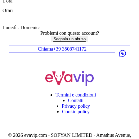
1 ora
200€
svelano a chiunque.
Orari
Richiedi accesso
Lunedì - Domenica
00:00 - 23:59
Problemi con questo account?
Segnala un abuso
Chiama
+39 3508741172
Accesso riservato
Alcuni contenuti non si
svelano a chiunque.
Richiedi accesso
Termini e condizioni
Contatti
Privacy policy
Cookie policy
Accesso riservato
Accesso riservato
Alcuni contenuti non si
Alcuni contenuti non si
© 2026 evavip.com - SOFYAN LIMITED - Amathus Avenue,
svelano a chiunque.
svelano a chiunque.