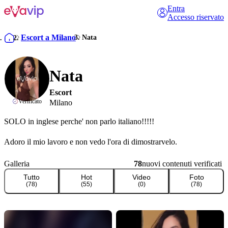
Entra
Accesso riservato
Escort a Milano
Nata
Nata
Escort
Verificato
Milano
SOLO in inglese perche' non parlo italiano!!!!!

Adoro il mio lavoro e non vedo l'ora di dimostrarvelo.

Gli uomini del mio paese sono noiosi ed io vengo in Italia per 
Galleria
78
nuovi contenuti verificati
trovare uomini caldi come voi … Non ho alcuna inibizione e sono 
Tutto
Hot
Video
Foto
qui per soddisfare tutti i vostri desideri. 

(
78
)
(
55
)
(
0
)
(
78
)
Se non vi rispondo subito, siate pazienti, signi**** che sono 
occupata e vi rispondero' appena possibilie :)