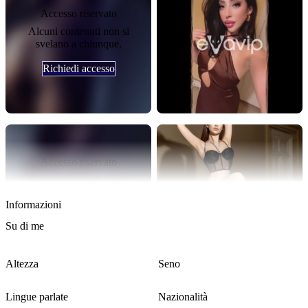
Accesso riservato
Alcuni contenuti non si
svelano a chiunque.
Richiedi accesso
Accesso riservato
Alcuni contenuti non si
Carica altri contenuti
svelano a chiunque.
Informazioni
Richiedi accesso
Su di me
Altezza
Seno
178 cm
-
Lingue parlate
Nazionalità