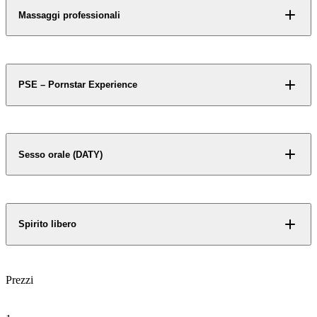
Alcuni contenuti non si
Alcuni contenuti non si
Massaggi professionali
svelano a chiunque.
svelano a chiunque.
Richiedi accesso
Richiedi accesso
PSE – Pornstar Experience
Accesso riservato
Sesso orale (DATY)
Alcuni contenuti non si
svelano a chiunque.
Richiedi accesso
Spirito libero
Prezzi
Accesso riservato
Alcuni contenuti non si