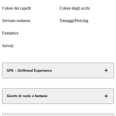
Inglese
Ucraina
Accesso riservato
Accesso riservato
Alcuni contenuti non si
Alcuni contenuti non si
Colore dei capelli
Colore degli occhi
svelano a chiunque.
svelano a chiunque.
Mori
Verdi
Servizio notturno
Tatuaggi/Piercing
Richiedi accesso
Richiedi accesso
Si
No
Fumatrice
No
Servizi
Accesso riservato
Accesso riservato
Alcuni contenuti non si
Alcuni contenuti non si
svelano a chiunque.
svelano a chiunque.
GFE – Girlfriend Experience
Richiedi accesso
Richiedi accesso
Giochi di ruolo e fantasie
Accesso riservato
Accesso riservato